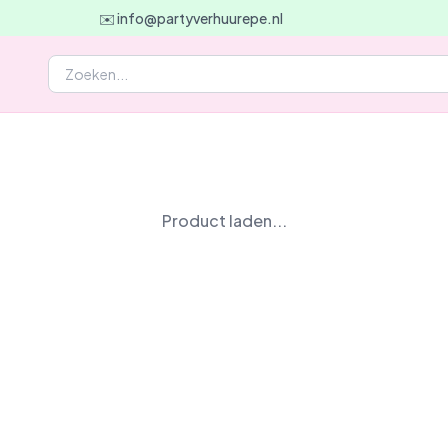
✉️ info@partyverhuurepe.nl
Product laden...