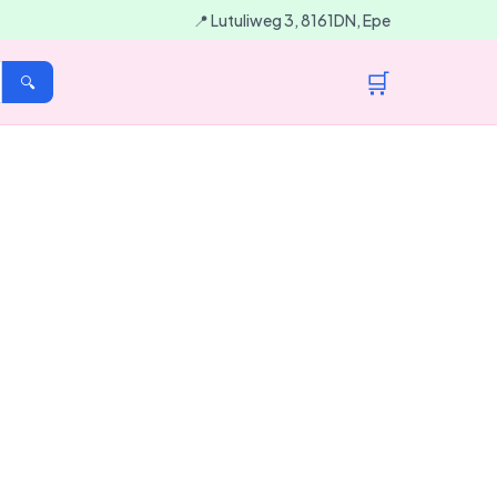
📍 Lutuliweg 3, 8161DN, Epe
🛒
🔍