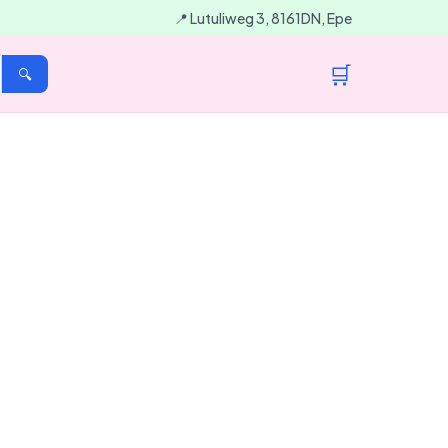
📍 Lutuliweg 3, 8161DN, Epe
🛒
🔍