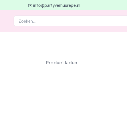
✉️ info@partyverhuurepe.nl
Product laden...