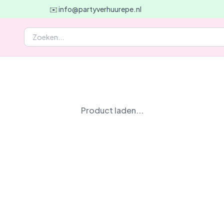
✉️ info@partyverhuurepe.nl
Product laden...