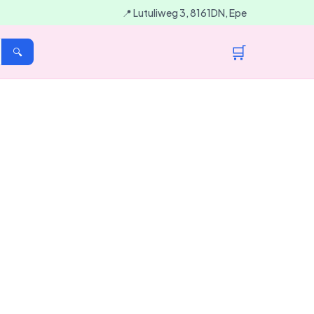
📍 Lutuliweg 3, 8161DN, Epe
🛒
🔍