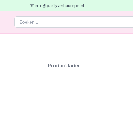
✉️ info@partyverhuurepe.nl
Product laden...