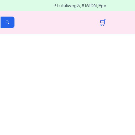
📍 Lutuliweg 3, 8161DN, Epe
🛒
🔍