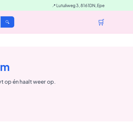
📍 Lutuliweg 3, 8161DN, Epe
🛒
🔍
em
t op én haalt weer op.