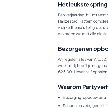
Het leukste sprin
Een verjaardag, buurtfeest 
Hanzestad Hattem compleet. 
vrolijke thema's tot grote s
bezorgen we met alle plezier
Bezorgen en opbo
Wij regelen alles van A tot 
weer af. Jij hoeft je nerge
€25,00. Liever zelf ophalen 
Waarom Partyver
Bezorging, opbouw én af
Schoon en veilig gecertif