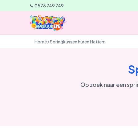
📞 0578 749 749
Home
/
Springkussen huren Hattem
S
Op zoek naar een spri