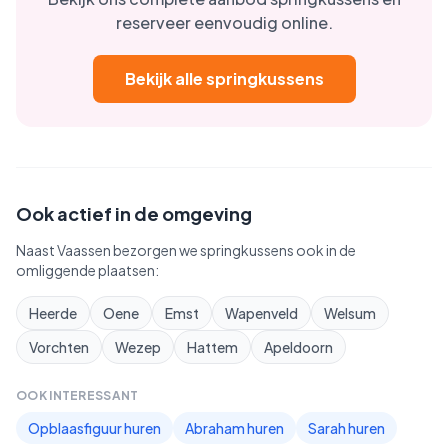
reserveer eenvoudig online.
Bekijk alle springkussens
Ook actief in de omgeving
Naast
Vaassen
bezorgen we springkussens ook in de
omliggende plaatsen:
Heerde
Oene
Emst
Wapenveld
Welsum
Vorchten
Wezep
Hattem
Apeldoorn
OOK INTERESSANT
Opblaasfiguur huren
Abraham huren
Sarah huren